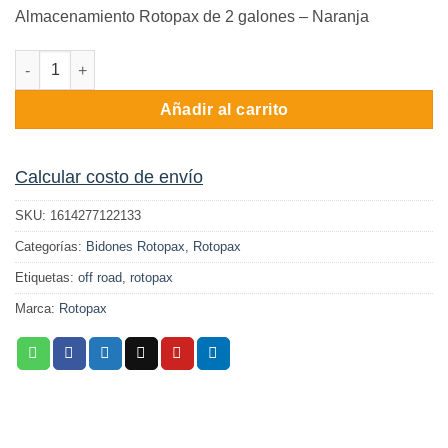
precio
precio
Almacenamiento Rotopax de 2 galones – Naranja
original
actual
era:
es:
Rotopax 2gl storage naranjo | Rotopax cantidad
$ 169.900.
$ 152.910.
Añadir al carrito
Calcular costo de envío
SKU:
1614277122133
Categorías:
Bidones Rotopax
,
Rotopax
Etiquetas:
off road
,
rotopax
Marca:
Rotopax