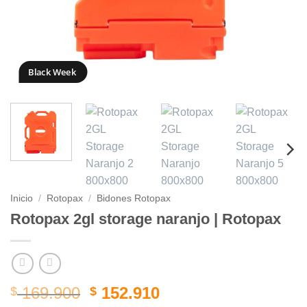
Black Week
Inicio
/
Rotopax
/
Bidones Rotopax
Rotopax 2gl storage naranjo | Rotopax
El
El
169.900
152.910
$
$