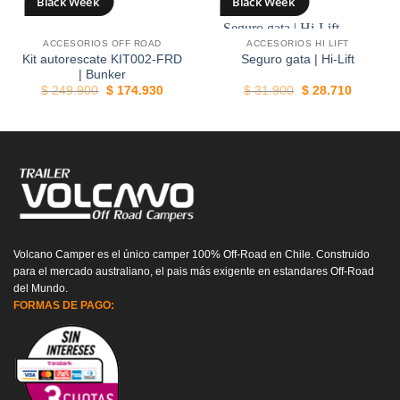
Black Week
Black Week
ACCESORIOS OFF ROAD
ACCESORIOS HI LIFT
30%
10%
Kit autorescate KIT002-FRD
Seguro gata | Hi-Lift
| Bunker
El
El
El
El
$
249.900
$
174.930
$
31.900
$
28.710
o
precio
precio
precio
precio
l
original
actual
original
actual
era:
es:
era:
es:
.915.
$ 249.900.
$ 174.930.
$ 31.900.
$ 28.710
Volcano Camper es el único camper 100% Off-Road en Chile. Construido
para el mercado australiano, el pais más exigente en estandares Off-Road
del Mundo.
FORMAS DE PAGO: