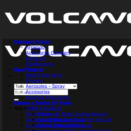
Saltar
al
contenido
Campers Trailer
Arriendo
Accesorios Campers
Campers
Calefactores
Upol/Raptor
Raptor Bed Liner
Primers
Aerosoles – Spray
Buscar
Accesorios
por:
Insumos Reparacion
Carpas y Toldos Off Road
Más info
JAMES BAROUD
Tour Virtual
Carpas de Techo James Baroud
Accesorios Carpas James Baroud
Campers Off Road en Chile
Toldos James Baroud
Arriendo de Campers Off Road
Accesorios Toldos James Baroud