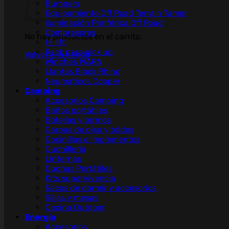
Bumpers
Equipamiento Off Road Terrain Tamer
Iluminación Periférica Off Road
Compresores
No hay productos en el carrito.
Hi lift
Rack para pick up
Volver a la tienda
Winches WARN
Llantas Black Rhino
Neumaticos Cooper
Camping
Accesorios Camping
Baños portátiles
Botellas y termos
Carpas de piso y toldos
Cocinillas e implementos
Cuchillería
Linternas
Duchas Portátiles
Kits supervivencia
Sacos de dormir y accesorios
Sillas y mesas
Cocina Outdoor
Energía
Accesorios