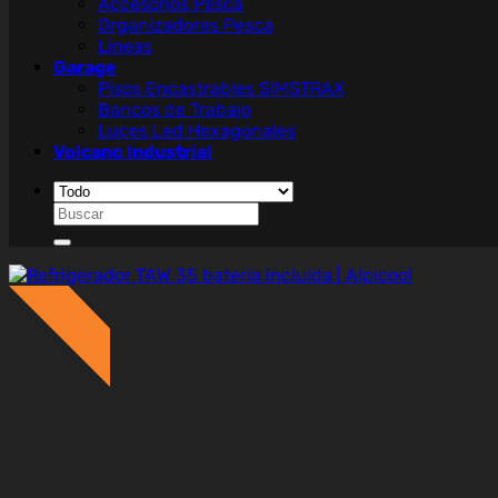
Accesorios Pesca
Organizadores Pesca
Lineas
Garage
Pisos Encastrables SIMSTRAX
Bancos de Trabajo
Luces Led Hexagonales
Volcano Industrial
Buscar
por:
On Sale
¡Sale!
%
Off
7
A
h
r
r
a
3
4
.
6
9