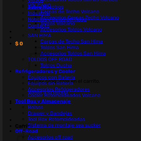
Videos
VOLCANO
Sobre Nosotros
Carpas de Techo Volcano
Industrial
Accesorios Carpas Techo Volcano
Noticias y Guías Off Road
Toldos Volcano
Contacto
Accesorios Toldos Volcano
SAN HIMA
Carpas de Techo San Hima
$
0
Toldos San Hima
Accesorios Toldos San Hima
TOLDOS OFF ROAD
Toldos Ducha
Refrigeradores y Cooler
Equipos con Batería
No hay productos en el carrito.
Equipos sin Batería
Accesorios Refrigeradores
Volver a la tienda
Cooler Rotomoldeados Volcano
Tool Box y Almacenaje
Bolsos
Drawer y Bandejas
Tool Box Rotomoldeadas
Sistema de montaje sea sucker
Carrito
Off-Road
Accesorios off road