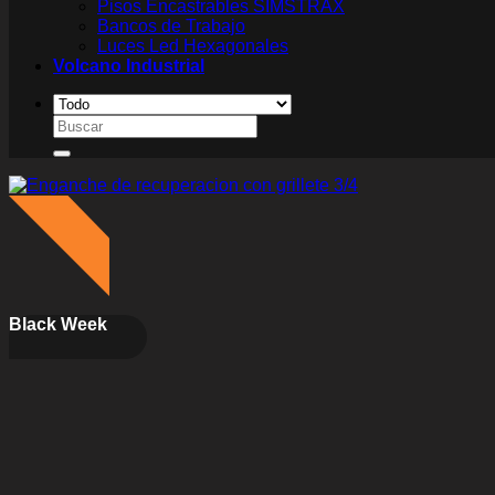
Pisos Encastrables SIMSTRAX
Bancos de Trabajo
Luces Led Hexagonales
Volcano Industrial
Buscar
por:
On Sale
¡Sale!
Black Week
%
Off
15
A
h
r
r
a
7
.
4
8
o
$
5
485$
5
15%