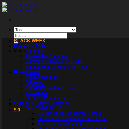
Saltar
al
contenido
Buscar
por:
BLACK WEEK
Campers Trailer
Más info
Arriendo
Tour Virtual
Accesorios Campers
Campers Off Road en Chile
Campers
Calefactores
Arriendo de Campers Off Road
Upol/Raptor
Videos
Raptor Bed Liner
Sobre Nosotros
Primers
Industrial
Aerosoles – Spray
Noticias y Guías Off Road
Accesorios
Contacto
Insumos Reparacion
Carpas y Toldos Off Road
JAMES BAROUD
$
0
Carpas de Techo James Baroud
Accesorios Carpas James Baroud
Toldos James Baroud
Accesorios Toldos James Baroud