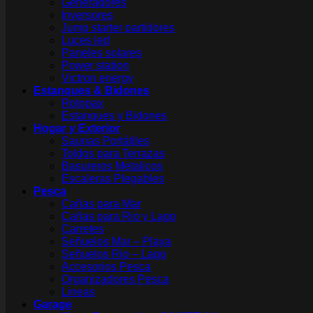
Generadores
Inversores
Jump starter partidores
Luces led
Paneles solares
Power station
Victron energy
Estanques & Bidones
Rotopax
Estanques y Bidones
Hogar y Exterior
Saunas Portátiles
Toldos para Terrazas
Basureros Metalicos
Escaleras Plegables
Pesca
Cañas para Mar
Cañas para Rio y Lago
Carretes
Señuelos Mar – Playa
Señuelos Rio – Lago
Accesorios Pesca
Organizadores Pesca
Lineas
Garage