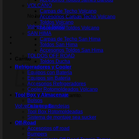
VOLCANO
Carpas de Techo Volcano
No hay productos en el carrito.
Accesorios Carpas Techo Volcano
Toldos Volcano
Volver a la tienda
Accesorios Toldos Volcano
SAN HIMA
Carpas de Techo San Hima
Toldos San Hima
Accesorios Toldos San Hima
TOLDOS OFF ROAD
Carrito
Toldos Ducha
Refrigeradores y Cooler
Equipos con Batería
Equipos sin Batería
Accesorios Refrigeradores
Cooler Rotomoldeados Volcano
Tool Box y Almacenaje
No hay productos en el carrito.
Bolsos
Volver a la tienda
Drawer y Bandejas
Tool Box Rotomoldeadas
Sistema de montaje sea sucker
Off-Road
Accesorios off road
Bumpers