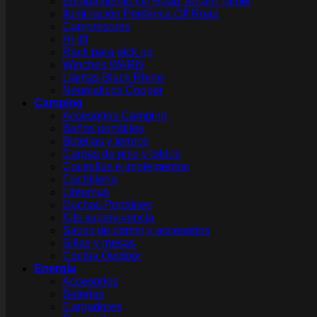
Equipamiento Off Road Terrain Tamer
Iluminación Periférica Off Road
Compresores
Hi lift
Rack para pick up
Winches WARN
Llantas Black Rhino
Neumaticos Cooper
Camping
Accesorios Camping
Baños portátiles
Botellas y termos
Carpas de piso y toldos
Cocinillas e implementos
Cuchillería
Linternas
Duchas Portátiles
Kits supervivencia
Sacos de dormir y accesorios
Sillas y mesas
Cocina Outdoor
Energía
Accesorios
Baterías
Cargadores