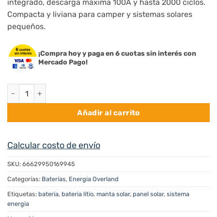
integrado, descarga máxima 100A y hasta 2000 ciclos.
era:
es:
Compacta y liviana para camper y sistemas solares
$ 299.900.
$ 209.930.
pequeños.
¡Compra hoy y paga en 6 cuotas sin interés con
Mercado Pago!
Bateria litio 50AH | Atempower cantidad
Añadir al carrito
Calcular costo de envío
SKU:
66629950169945
Categorías:
Baterías
,
Energia Overland
Etiquetas:
bateria
,
bateria litio
,
manta solar
,
panel solar
,
sistema
energia