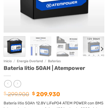
Inicio
/
Energia Overland
/
Baterías
Bateria litio 50AH | Atempower
El
El
$
299.900
$
209.930
precio
precio
Batería litio 50Ah 12.8V LiFePO4 ATEM POWER con BMS
original
actual