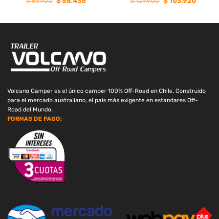
El
El
El
El
$
89.900
$
58.435
$
129.900
$
103.920
o
precio
precio
precio
precio
l
original
actual
original
actual
era:
es:
era:
es:
.910.
$ 89.900.
$ 58.435.
$ 129.900.
$ 103.9
Volcano Camper es el único camper 100% Off-Road en Chile. Construido
para el mercado australiano, el pais más exigente en estandares Off-
Road del Mundo.
FORMAS DE PAGO: