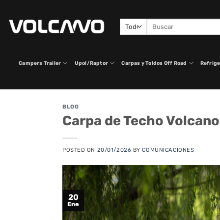
Saltar
al
Buscar
contenido
por:
Campers Trailer
Upol/Raptor
Carpas y Toldos Off Road
Refrige
BLOG
Carpa de Techo Volcano 
POSTED ON
20/01/2026
BY
COMUNICACIONES
20
Ene