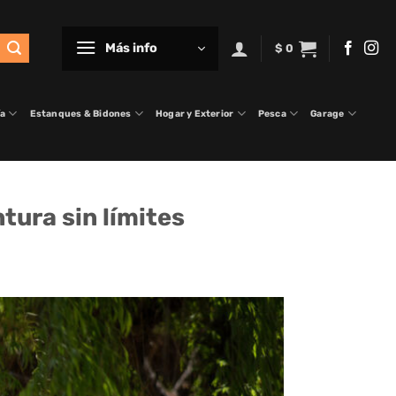
Más info
$
0
ía
Estanques & Bidones
Hogar y Exterior
Pesca
Garage
tura sin límites