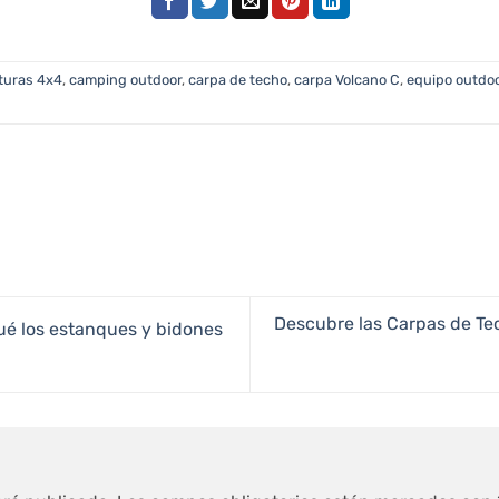
turas 4x4
,
camping outdoor
,
carpa de techo
,
carpa Volcano C
,
equipo outdo
Descubre las Carpas de T
ué los estanques y bidones