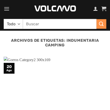
Saltar
al
contenido
Buscar
por:
ARCHIVOS DE ETIQUETAS:
INDUMENTARIA
CAMPING
20
Ago