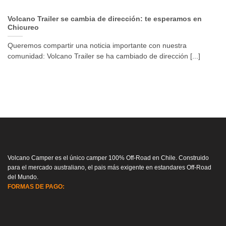
Volcano Trailer se cambia de dirección: te esperamos en
Chicureo
Queremos compartir una noticia importante con nuestra
comunidad: Volcano Trailer se ha cambiado de dirección [...]
Volcano Camper es el único camper 100% Off-Road en Chile. Construido
para el mercado australiano, el pais más exigente en estandares Off-Road
del Mundo.
FORMAS DE PAGO: