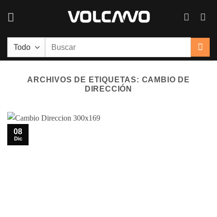
Saltar
al
contenido
Buscar
por:
ARCHIVOS DE ETIQUETAS:
CAMBIO DE
DIRECCIÓN
08
Dic